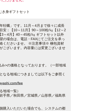
いただけません。
むき身ギフトセット
牡蠣」です。11月～4月まで徐々に成長
安：【10～11月】90～100粒/㎏【12～2
【3～4月】40～45粒/㎏ ギフトセット以外
望の場合は、電話・FAXにてご注文を承っ
絡くださいませ。 ※注意事項※ 梱包資材
がございます。内容量には変更ございませ
込み>の価格となっております。（一部地域
となる地域につきましては以下をご参照く
bayashi.com/fee
る地域一覧）
岩手県／秋田県／宮城県／山形県／福島県
個購入いただいた場合でも、システムの都