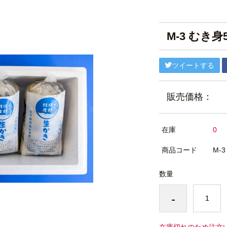
M-3 むき身
ツイートする
販売価格：
在庫
0
商品コード
M-3
数量
-