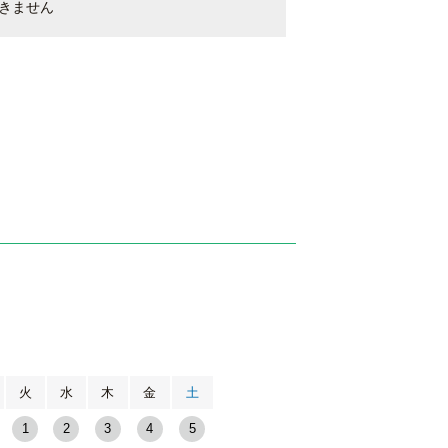
きません
月
火
水
木
金
土
1
2
3
4
5