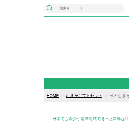
HOME
むき身ギフトセット
M-3 むき身
日本でも希少な清浄海域で育った新鮮な牡