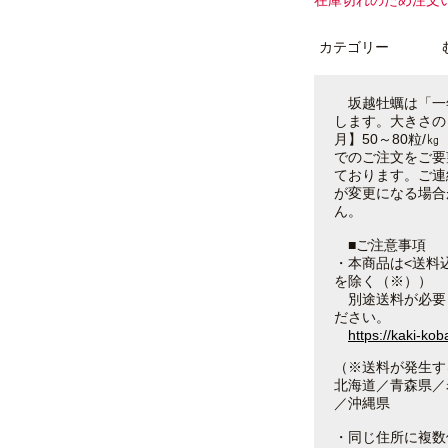
在庫切れのため注文
カテゴリー
坂越牡蠣は「一年
します。大きさの目
月】50～80粒/㎏
でのご注文をご要
ております。ご連
が変更になる場合
ん。
■ご注意事項
・本商品は<送料
を除く（※））
別途送料が必要
ださい。
https://kaki-ko
（※送料が発生す
北海道／青森県／
／沖縄県
・同じ住所に複数